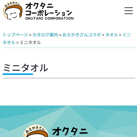
»
»
»
»
トップページ
カタログ案内
おえかきさんコラボ
タオル
ミニ
»
タオル
ミニタオル
ミニタオル