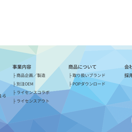
事業内容
商品について
会
採
商品企画／製造
取り扱いブランド
別注OEM
POPダウンロード
ライセンスコラボ
-6
ライセンスアウト