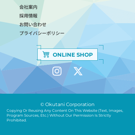
会社案内
採用情報
お問い合わせ
プライバシーポリシー
ONLINE SHOP
© Okutani Corporation
Copying Or Reusing Any Content On This Website (text, Images,
Program Sources, Etc.) Without Our Permission Is Strictly
Prohibited.