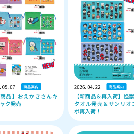
 05. 07
2026. 04. 22
商品案内
商品案内
新商品】おえかきさんキ
【新商品＆再入荷】怪獣
ャク発売
タオル発売＆サンリオ
ボ再入荷！