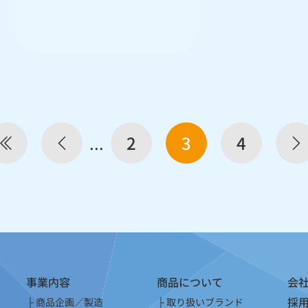
...
2
3
4
事業内容
商品について
会
採
商品企画／製造
取り扱いブランド