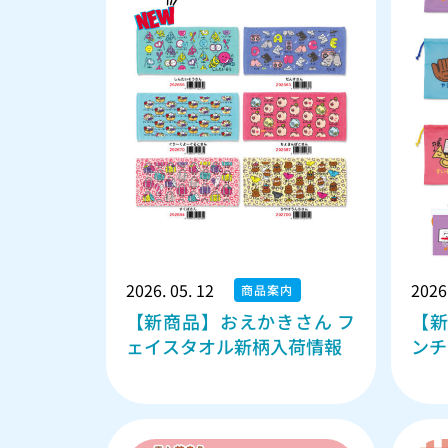
2026. 05. 12
2026.
商品案内
【新商品】おえかきさん フ
【
ェイスタオル新柄入荷情報
ンチ