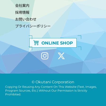
会社案内
採用情報
お問い合わせ
プライバシーポリシー
ONLINE SHOP
© Okutani Corporation
Copying Or Reusing Any Content On This Website (text, Images,
Program Sources, Etc.) Without Our Permission Is Strictly
Prohibited.