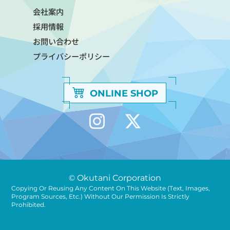
会社案内
採用情報
お問い合わせ
プライバシーポリシー
ONLINE SHOP
© Okutani Corporation
Copying Or Reusing Any Content On This Website (text, Images,
Program Sources, Etc.) Without Our Permission Is Strictly
Prohibited.