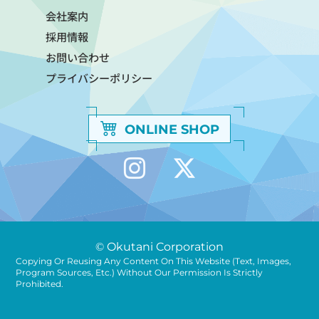
会社案内
採用情報
お問い合わせ
プライバシーポリシー
ONLINE SHOP
© Okutani Corporation
Copying Or Reusing Any Content On This Website (text, Images,
Program Sources, Etc.) Without Our Permission Is Strictly
Prohibited.