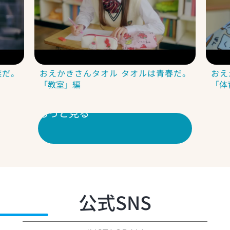
族だ。
おえかきさんタオル タオルは青春だ。
おえ
「教室」編
「体
式動画をもっと見る
公式SNS