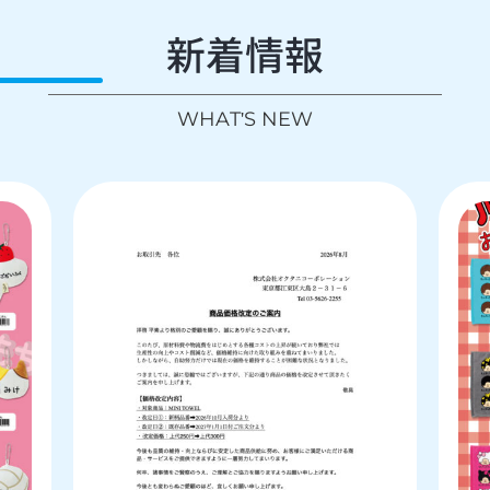
心を込めた雑貨で、
新着情報
日常に彩りを。
株式会社オクタニコーポレーションは
雑貨を企画・生産する会社です。
WHAT'S NEW