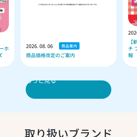
202
【
2026. 08. 06
商品案内
ーホ
チ
ズ
商品価格改定のご案内
報
新着情報をもっと見る
取り扱いブランド