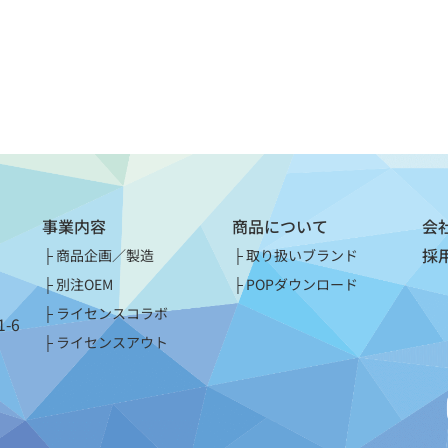
事業内容
商品について
会
採
商品企画／製造
取り扱いブランド
別注OEM
POPダウンロード
ライセンスコラボ
-6
ライセンスアウト